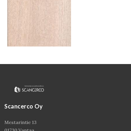
Kirjaudu
Scancerco Oy
Mestarintie 13
01730 Vantaa