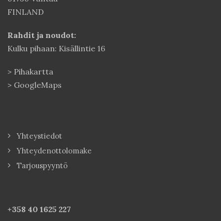
FINLAND
Rahdit ja noudot:
Kulku pihaan: Kisällintie 16
>
Pihakartta
>
GoogleMaps
Yhteystiedot
Yhteydenottolomake
Tarjouspyyntö
+358 40
1625 227