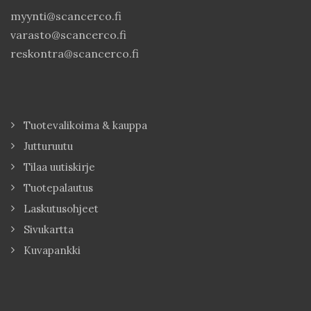
myynti@scancerco.fi
varasto@scancerco.fi
reskontra@scancerco.fi
Tuotevalikoima & kauppa
Jutturuutu
Tilaa uutiskirje
Tuotepalautus
Laskutusohjeet
Sivukartta
Kuvapankki