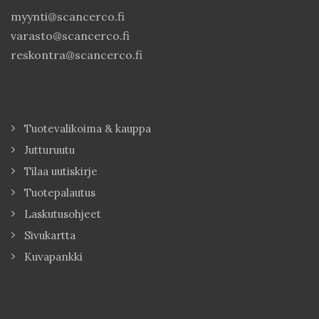
myynti@scancerco.fi
varasto@scancerco.fi
reskontra@scancerco.fi
Tuotevalikoima & kauppa
Jutturuutu
Tilaa uutiskirje
Tuotepalautus
Laskutusohjeet
Sivukartta
Kuvapankki