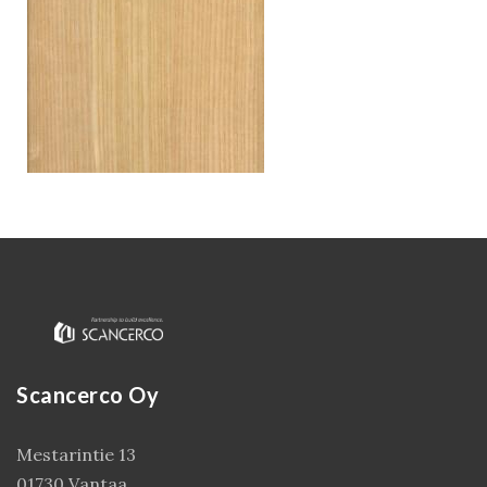
Kirjaudu
Scancerco Oy
Mestarintie 13
01730 Vantaa