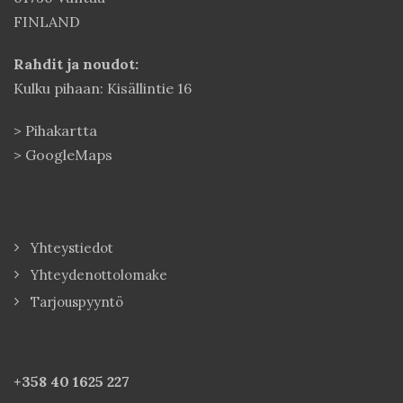
FINLAND
Rahdit ja noudot:
Kulku pihaan: Kisällintie 16
>
Pihakartta
>
GoogleMaps
Yhteystiedot
Yhteydenottolomake
Tarjouspyyntö
+358 40
1625 227