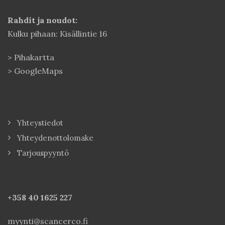
Rahdit ja noudot:
Kulku pihaan: Kisällintie 16
>
Pihakartta
>
GoogleMaps
Yhteystiedot
Yhteydenottolomake
Tarjouspyyntö
+358 40
1625 227
myynti@scancerco.fi