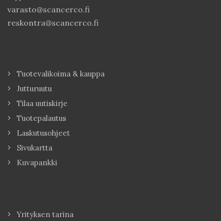
varasto@scancerco.fi
reskontra@scancerco.fi
Tuotevalikoima & kauppa
Jutturuutu
Tilaa uutiskirje
Tuotepalautus
Laskutusohjeet
Sivukartta
Kuvapankki
Yrityksen tarina