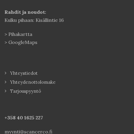
Rahdit ja noudot:
Kulku pihaan: Kisällintie 16
>
Pihakartta
>
GoogleMaps
Yhteystiedot
Yhteydenottolomake
Tarjouspyyntö
+358 40
1625 227
myynti@scancerco.fi