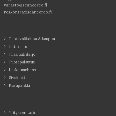
varasto@scancerco.fi
reskontra@scancerco.fi
Tuotevalikoima & kauppa
Jutturuutu
Tilaa uutiskirje
Tuotepalautus
Laskutusohjeet
Sivukartta
Kuvapankki
Yrityksen tarina