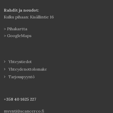
Rahdit ja noudot:
Kulku pihaan: Kisällintie 16
>
Pihakartta
>
GoogleMaps
Yhteystiedot
Yhteydenottolomake
Tarjouspyyntö
+358 40
1625 227
myynti@scancerco.fi