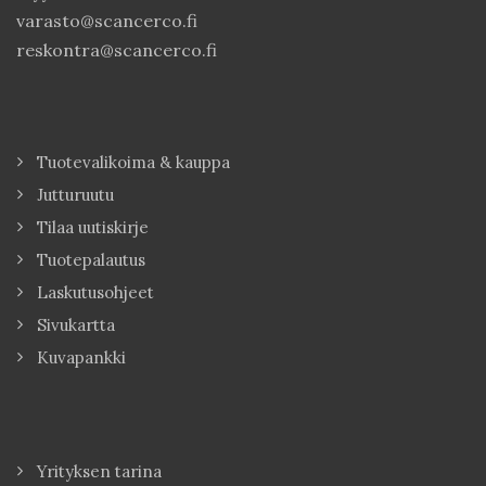
varasto@scancerco.fi
reskontra@scancerco.fi
Tuotevalikoima & kauppa
Jutturuutu
Tilaa uutiskirje
Tuotepalautus
Laskutusohjeet
Sivukartta
Kuvapankki
Yrityksen tarina