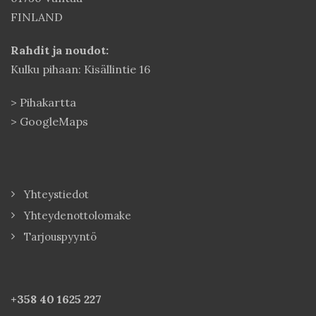
FINLAND
Rahdit ja noudot:
Kulku pihaan: Kisällintie 16
>
Pihakartta
>
GoogleMaps
Yhteystiedot
Yhteydenottolomake
Tarjouspyyntö
+358 40
1625 227