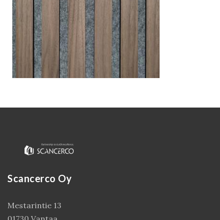
Kirjaudu
Scancerco Oy
Mestarintie 13
01730 Vantaa