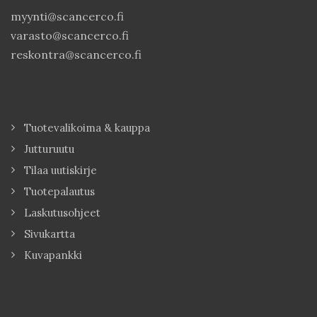
myynti@scancerco.fi
varasto@scancerco.fi
reskontra@scancerco.fi
Tuotevalikoima & kauppa
Jutturuutu
Tilaa uutiskirje
Tuotepalautus
Laskutusohjeet
Sivukartta
Kuvapankki