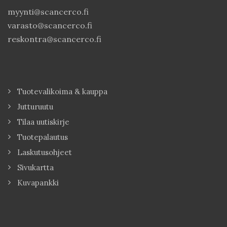
myynti@scancerco.fi
varasto@scancerco.fi
reskontra@scancerco.fi
Tuotevalikoima & kauppa
Jutturuutu
Tilaa uutiskirje
Tuotepalautus
Laskutusohjeet
Sivukartta
Kuvapankki