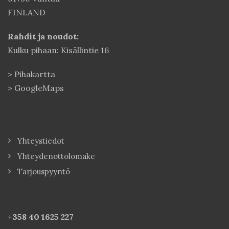
FINLAND
Rahdit ja noudot:
Kulku pihaan: Kisällintie 16
>
Pihakartta
>
GoogleMaps
Yhteystiedot
Yhteydenottolomake
Tarjouspyyntö
+358 40
1625 227