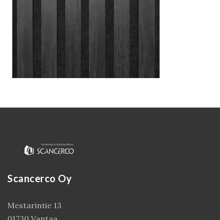
Kirjaudu
Scancerco Oy
Mestarintie 13
01730 Vantaa