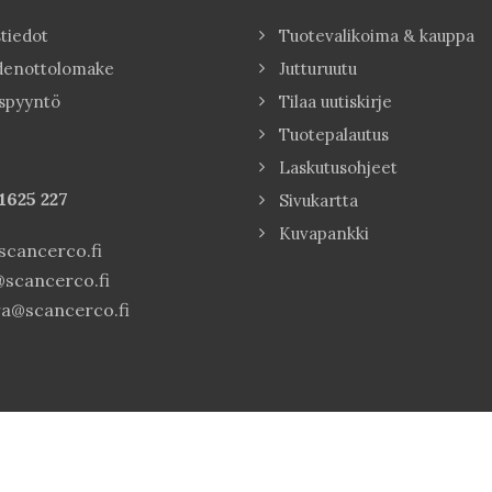
tiedot
Tuotevalikoima & kauppa
denottolomake
Jutturuutu
spyyntö
Tilaa uutiskirje
Tuotepalautus
Laskutusohjeet
1625 227
Sivukartta
Kuvapankki
cancerco.fi
scancerco.fi
a@scancerco.fi