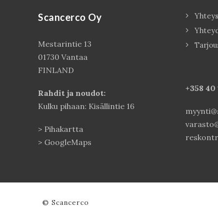
Scancerco Oy
Yhteys
Yhtey
Mestarintie 13
Tarjou
01730 Vantaa
FINLAND
+358 40
Rahdit ja noudot:
Kulku pihaan: Kisällintie 16
myynti@s
varasto@
>
Pihakartta
reskontr
>
GoogleMaps
© Scancerco