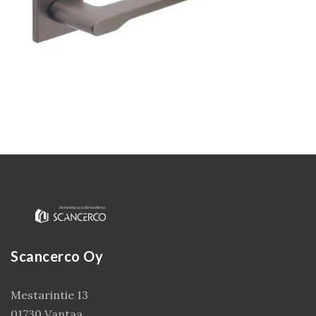
Kirjaudu
Scancerco Oy
Mestarintie 13
01730 Vantaa