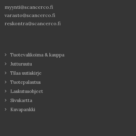
myynti@scancerco.fi
varasto@scancerco.fi
reskontra@scancerco.fi
Tuotevalikoima & kauppa
Jutturuutu
Tilaa uutiskirje
Tuotepalautus
Laskutusohjeet
Sivukartta
Kuvapankki