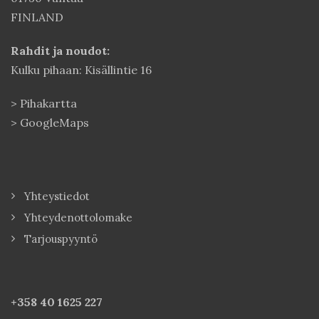
FINLAND
Rahdit ja noudot:
Kulku pihaan: Kisällintie 16
>
Pihakartta
>
GoogleMaps
Yhteystiedot
Yhteydenottolomake
Tarjouspyyntö
+358 40
1625 227