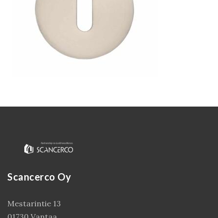
Kirjaudu
Scancerco Oy
Mestarintie 13
01730 Vantaa