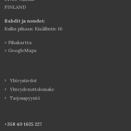
FINLAND
Rahdit ja noudot:
Kulku pihaan: Kisällintie 16
>
Pihakartta
>
GoogleMaps
Yhteystiedot
Yhteydenottolomake
Tarjouspyyntö
+358 40
1625 227