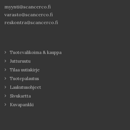
myynti@scancerco.fi
varasto@scancerco.fi
reskontra@scancerco.fi
Tuotevalikoima & kauppa
Jutturuutu
Tilaa uutiskirje
Tuotepalautus
Laskutusohjeet
Sivukartta
Kuvapankki