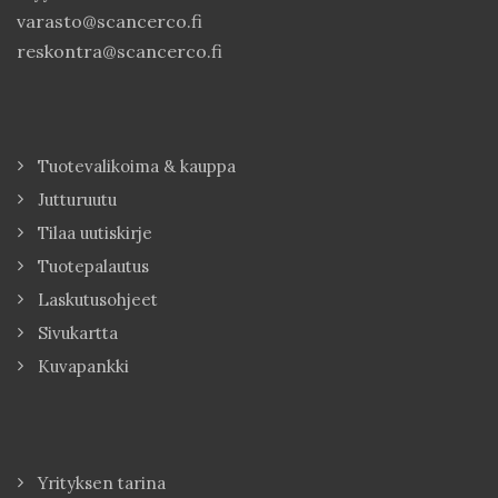
varasto@scancerco.fi
reskontra@scancerco.fi
Tuotevalikoima & kauppa
Jutturuutu
Tilaa uutiskirje
Tuotepalautus
Laskutusohjeet
Sivukartta
Kuvapankki
Yrityksen tarina