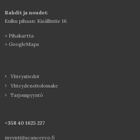
Rahdit ja noudot:
Kulku pihaan: Kisällintie 16
>
Pihakartta
>
GoogleMaps
Yhteystiedot
Yhteydenottolomake
Tarjouspyyntö
+358 40
1625 227
myynti@scancerco.fi