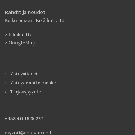
Rahdit ja noudot:
Kulku pihaan: Kisällintie 16
>
Pihakartta
>
GoogleMaps
Yhteystiedot
Yhteydenottolomake
Tarjouspyyntö
+358 40
1625 227
myynti@scancerco.fi