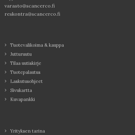
varasto@scancerco.fi
reskontra@scancerco.fi
Tuotevalikoima & kauppa
Jutturuutu
Tilaa uutiskirje
Tuotepalautus
Laskutusohjeet
Sivukartta
Kuvapankki
Yrityksen tarina