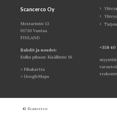
Scancerco Oy
Yhteys
Yhtey
Mestarintie 13
Tarjou
01730 Vantaa
FINLAND
+358 40
Rahdit ja noudot:
Kulku pihaan: Kisällintie 16
myynti@s
varasto@
>
Pihakartta
reskontr
>
GoogleMaps
© Scancerco