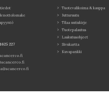
tiedot
Tuotevalikoima & kauppa
denottolomake
Jutturuutu
spyyntö
Tilaa uutiskirje
Tuotepalautus
Laskutusohjeet
1625 227
Sivukartta
Kuvapankki
cancerco.fi
scancerco.fi
a@scancerco.fi