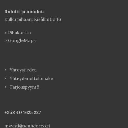
Rahdit ja noudot:
Kulku pihaan: Kisällintie 16
>
Pihakartta
>
GoogleMaps
Yhteystiedot
Yhteydenottolomake
Tarjouspyyntö
+358 40
1625 227
myynti@scancerco.fi