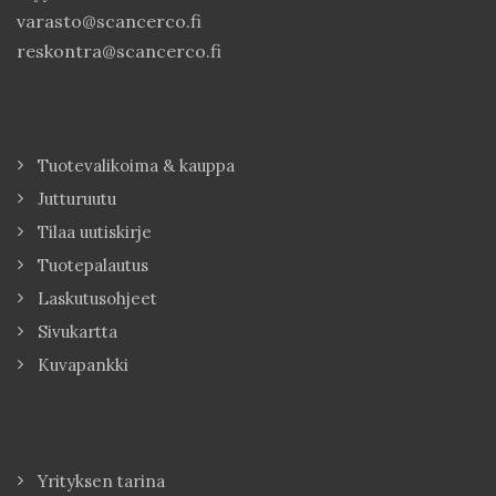
varasto@scancerco.fi
reskontra@scancerco.fi
Tuotevalikoima & kauppa
Jutturuutu
Tilaa uutiskirje
Tuotepalautus
Laskutusohjeet
Sivukartta
Kuvapankki
Yrityksen tarina