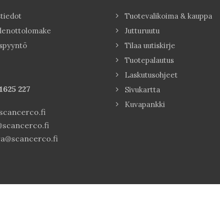
tiedot
Tuotevalikoima & kauppa
denottolomake
Jutturuutu
spyyntö
Tilaa uutiskirje
Tuotepalautus
Laskutusohjeet
1625 227
Sivukartta
Kuvapankki
cancerco.fi
scancerco.fi
a@scancerco.fi