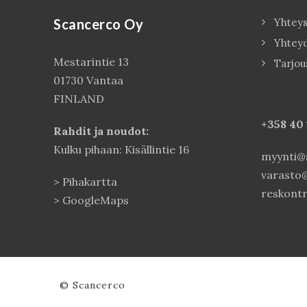
Scancerco Oy
Yhteys
Yhtey
Mestarintie 13
Tarjou
01730 Vantaa
FINLAND
+358 40
Rahdit ja noudot:
Kulku pihaan: Kisällintie 16
myynti@s
varasto@
>
Pihakartta
reskontr
>
GoogleMaps
© Scancerco