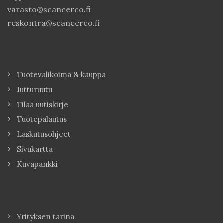
varasto@scancerco.fi
reskontra@scancerco.fi
Tuotevalikoima & kauppa
Jutturuutu
Tilaa uutiskirje
Tuotepalautus
Laskutusohjeet
Sivukartta
Kuvapankki
Yrityksen tarina