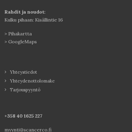
Rahdit ja noudot:
Kulku pihaan: Kisällintie 16
>
Pihakartta
>
GoogleMaps
Yhteystiedot
Yhteydenottolomake
Tarjouspyyntö
+358 40
1625 227
myynti@scancerco.fi