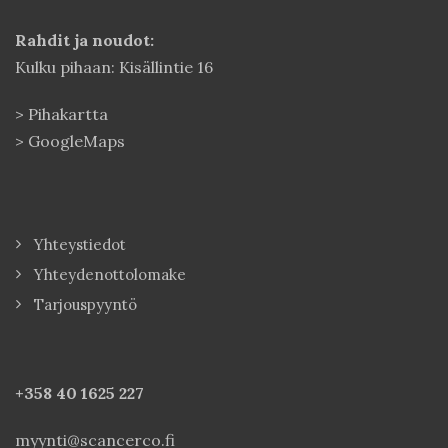
Rahdit ja noudot:
Kulku pihaan: Kisällintie 16
>
Pihakartta
>
GoogleMaps
Yhteystiedot
Yhteydenottolomake
Tarjouspyyntö
+358 40
1625 227
myynti@scancerco.fi