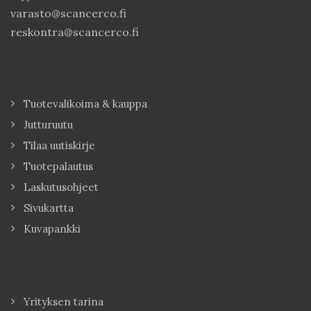
varasto@scancerco.fi
reskontra@scancerco.fi
Tuotevalikoima & kauppa
Jutturuutu
Tilaa uutiskirje
Tuotepalautus
Laskutusohjeet
Sivukartta
Kuvapankki
Yrityksen tarina