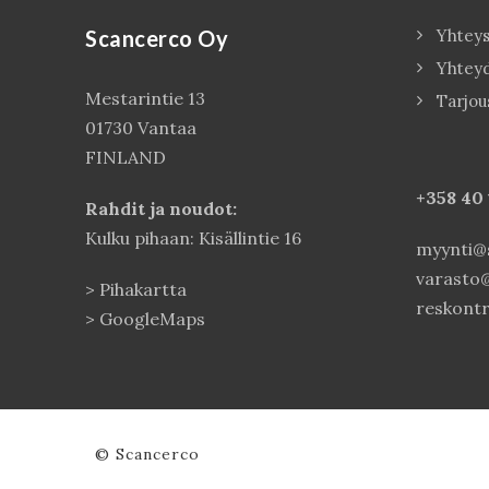
Scancerco Oy
Yhteys
Yhtey
Mestarintie 13
Tarjou
01730 Vantaa
FINLAND
+358 40
Rahdit ja noudot:
Kulku pihaan: Kisällintie 16
myynti@s
varasto@
>
Pihakartta
reskontr
>
GoogleMaps
© Scancerco