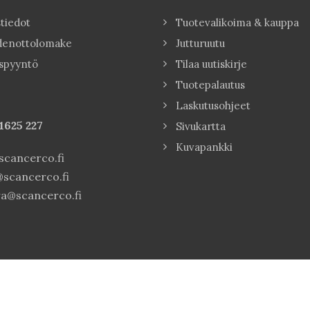
tiedot
Tuotevalikoima & kauppa
denottolomake
Jutturuutu
spyyntö
Tilaa uutiskirje
Tuotepalautus
Laskutusohjeet
1625 227
Sivukartta
Kuvapankki
cancerco.fi
scancerco.fi
a@scancerco.fi