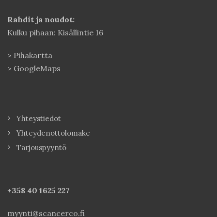
Rahdit ja noudot:
Kulku pihaan: Kisällintie 16
>
Pihakartta
>
GoogleMaps
Yhteystiedot
Yhteydenottolomake
Tarjouspyyntö
+358 40
1625 227
myynti@scancerco.fi