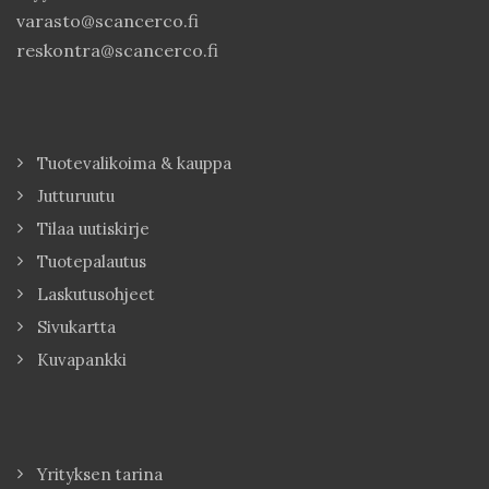
varasto@scancerco.fi
reskontra@scancerco.fi
Tuotevalikoima & kauppa
Jutturuutu
Tilaa uutiskirje
Tuotepalautus
Laskutusohjeet
Sivukartta
Kuvapankki
Yrityksen tarina