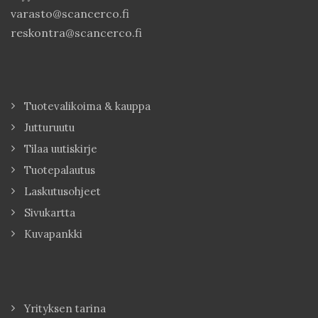
varasto@scancerco.fi
reskontra@scancerco.fi
Tuotevalikoima & kauppa
Jutturuutu
Tilaa uutiskirje
Tuotepalautus
Laskutusohjeet
Sivukartta
Kuvapankki
Yrityksen tarina