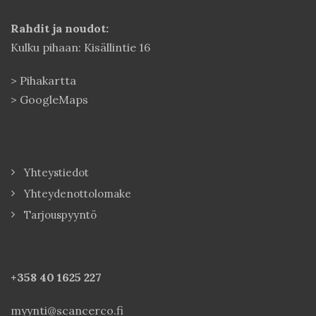
Rahdit ja noudot:
Kulku pihaan: Kisällintie 16
>
Pihakartta
>
GoogleMaps
Yhteystiedot
Yhteydenottolomake
Tarjouspyyntö
+358 40
1625 227
myynti@scancerco.fi