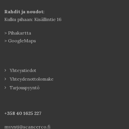
Rahdit ja noudot:
Kulku pihaan: Kisällintie 16
>
Pihakartta
>
GoogleMaps
Yhteystiedot
Yhteydenottolomake
Tarjouspyyntö
+358 40
1625 227
myynti@scancerco.fi