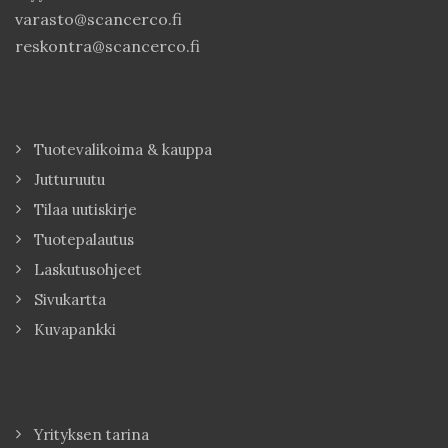
varasto@scancerco.fi
reskontra@scancerco.fi
Tuotevalikoima & kauppa
Jutturuutu
Tilaa uutiskirje
Tuotepalautus
Laskutusohjeet
Sivukartta
Kuvapankki
Yrityksen tarina