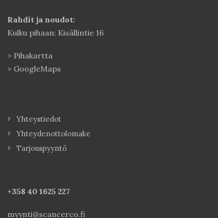
Rahdit ja noudot:
Kulku pihaan: Kisällintie 16
>
Pihakartta
>
GoogleMaps
Yhteystiedot
Yhteydenottolomake
Tarjouspyyntö
+358 40
1625 227
myynti@scancerco.fi