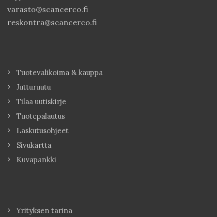
varasto@scancerco.fi
reskontra@scancerco.fi
Tuotevalikoima & kauppa
Jutturuutu
Tilaa uutiskirje
Tuotepalautus
Laskutusohjeet
Sivukartta
Kuvapankki
Yrityksen tarina