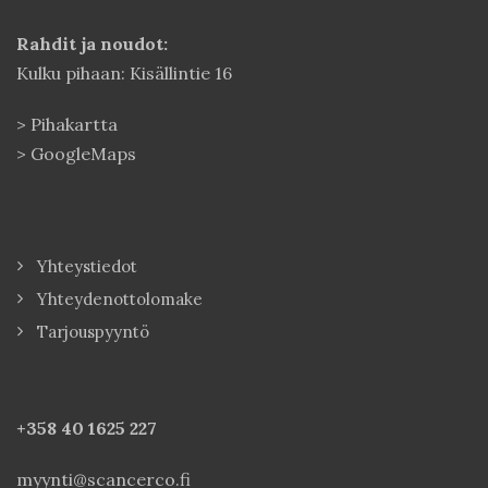
Rahdit ja noudot:
Kulku pihaan: Kisällintie 16
>
Pihakartta
>
GoogleMaps
Yhteystiedot
Yhteydenottolomake
Tarjouspyyntö
+358 40
1625 227
myynti@scancerco.fi