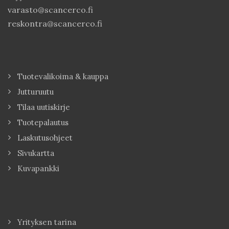
varasto@scancerco.fi
reskontra@scancerco.fi
Tuotevalikoima & kauppa
Jutturuutu
Tilaa uutiskirje
Tuotepalautus
Laskutusohjeet
Sivukartta
Kuvapankki
Yrityksen tarina