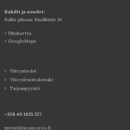
Rahdit ja noudot:
Kulku pihaan: Kisällintie 16
>
Pihakartta
>
GoogleMaps
Yhteystiedot
Yhteydenottolomake
Tarjouspyyntö
+358 40
1625 227
myynti@scancerco.fi