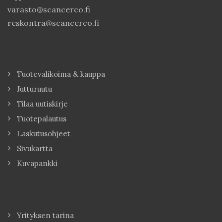
varasto@scancerco.fi
reskontra@scancerco.fi
Tuotevalikoima & kauppa
Jutturuutu
Tilaa uutiskirje
Tuotepalautus
Laskutusohjeet
Sivukartta
Kuvapankki
Yrityksen tarina