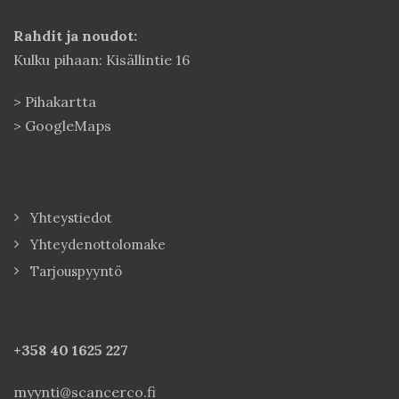
Rahdit ja noudot:
Kulku pihaan: Kisällintie 16
>
Pihakartta
>
GoogleMaps
Yhteystiedot
Yhteydenottolomake
Tarjouspyyntö
+358 40
1625 227
myynti@scancerco.fi