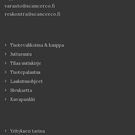
varasto@scancerco.fi
reskontra@scancerco.fi
Tuotevalikoima & kauppa
Jutturuutu
Tilaa uutiskirje
Tuotepalautus
Laskutusohjeet
Sivukartta
Kuvapankki
Yrityksen tarina