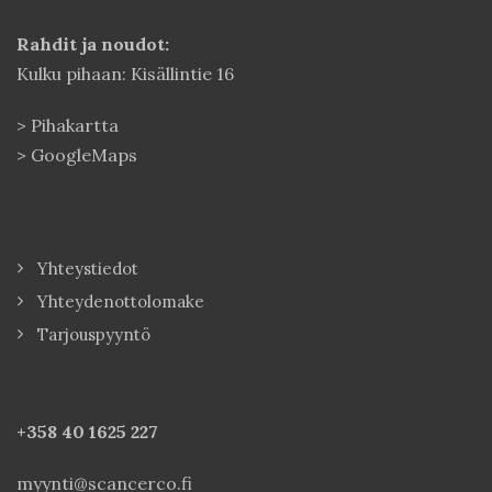
Rahdit ja noudot:
Kulku pihaan: Kisällintie 16
>
Pihakartta
>
GoogleMaps
Yhteystiedot
Yhteydenottolomake
Tarjouspyyntö
+358 40
1625 227
myynti@scancerco.fi