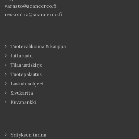
varasto@scancerco.fi
reskontra@scancerco.fi
Tuotevalikoima & kauppa
Jutturuutu
Tilaa uutiskirje
Tuotepalautus
Laskutusohjeet
Sivukartta
Kuvapankki
Yrityksen tarina