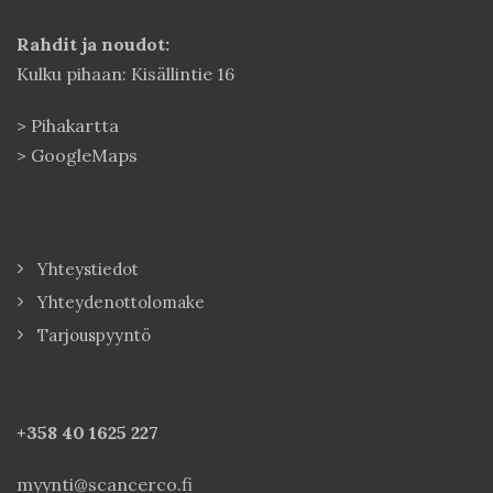
Rahdit ja noudot:
Kulku pihaan: Kisällintie 16
>
Pihakartta
>
GoogleMaps
Yhteystiedot
Yhteydenottolomake
Tarjouspyyntö
+358 40
1625 227
myynti@scancerco.fi