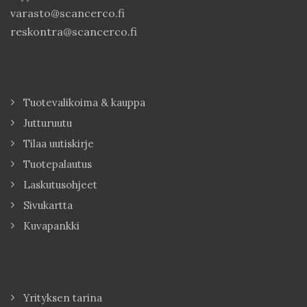
varasto@scancerco.fi
reskontra@scancerco.fi
Tuotevalikoima & kauppa
Jutturuutu
Tilaa uutiskirje
Tuotepalautus
Laskutusohjeet
Sivukartta
Kuvapankki
Yrityksen tarina