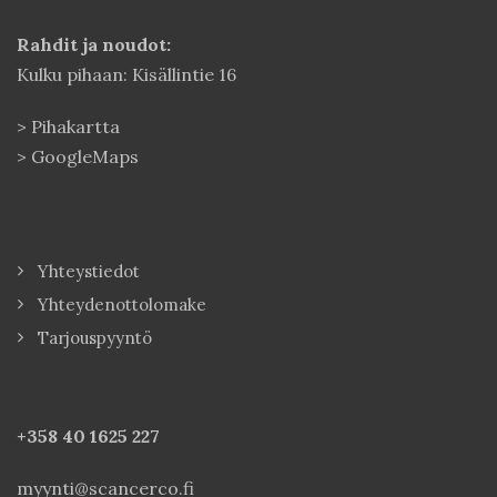
Rahdit ja noudot:
Kulku pihaan: Kisällintie 16
>
Pihakartta
>
GoogleMaps
Yhteystiedot
Yhteydenottolomake
Tarjouspyyntö
+358 40
1625 227
myynti@scancerco.fi