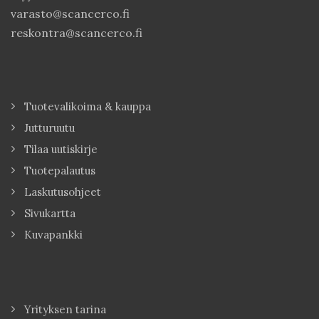
varasto@scancerco.fi
reskontra@scancerco.fi
Tuotevalikoima & kauppa
Jutturuutu
Tilaa uutiskirje
Tuotepalautus
Laskutusohjeet
Sivukartta
Kuvapankki
Yrityksen tarina