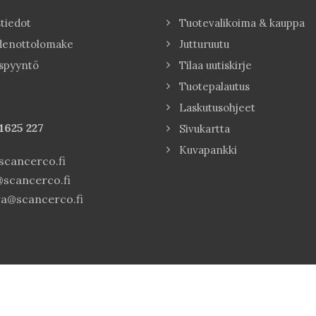
tiedot
Tuotevalikoima & kauppa
denottolomake
Jutturuutu
spyyntö
Tilaa uutiskirje
Tuotepalautus
Laskutusohjeet
1625 227
Sivukartta
Kuvapankki
cancerco.fi
scancerco.fi
a@scancerco.fi