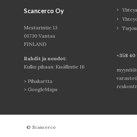
Scancerco Oy
Yhteys
Yhtey
Mestarintie 13
Tarjou
01730 Vantaa
FINLAND
+358 40
Rahdit ja noudot:
Kulku pihaan: Kisällintie 16
myynti@s
varasto@
>
Pihakartta
reskontr
>
GoogleMaps
© Scancerco