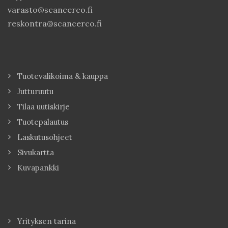
varasto@scancerco.fi
reskontra@scancerco.fi
Tuotevalikoima & kauppa
Jutturuutu
Tilaa uutiskirje
Tuotepalautus
Laskutusohjeet
Sivukartta
Kuvapankki
Yrityksen tarina