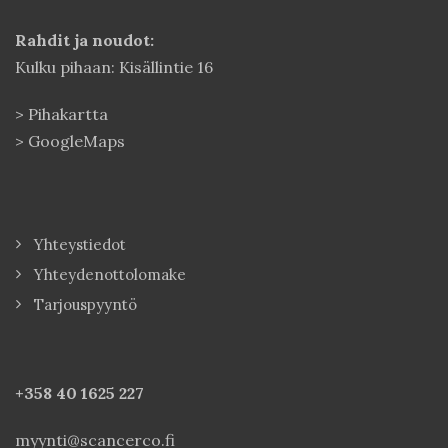
Rahdit ja noudot:
Kulku pihaan: Kisällintie 16
>
Pihakartta
>
GoogleMaps
Yhteystiedot
Yhteydenottolomake
Tarjouspyyntö
+358 40
1625 227
myynti@scancerco.fi