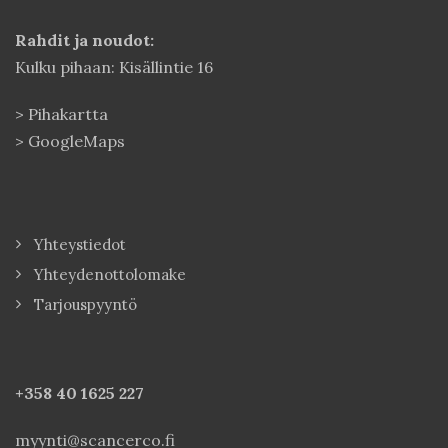
Rahdit ja noudot:
Kulku pihaan: Kisällintie 16
>
Pihakartta
>
GoogleMaps
Yhteystiedot
Yhteydenottolomake
Tarjouspyyntö
+358 40
1625 227
myynti@scancerco.fi