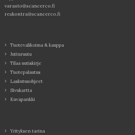
varasto@scancerco.fi
reskontra@scancerco.fi
Tuotevalikoima & kauppa
Jutturuutu
Tilaa uutiskirje
Tuotepalautus
Laskutusohjeet
Sivukartta
Kuvapankki
Yrityksen tarina