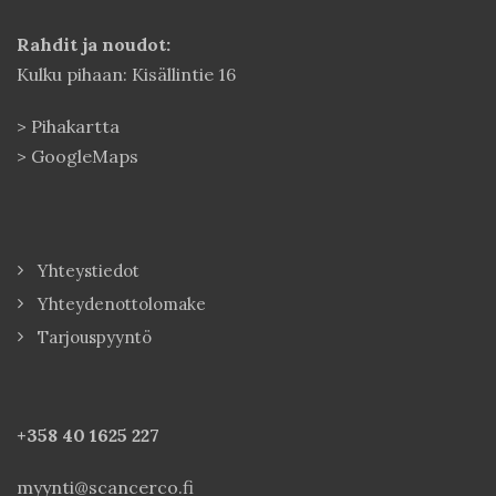
Rahdit ja noudot:
Kulku pihaan: Kisällintie 16
>
Pihakartta
>
GoogleMaps
Yhteystiedot
Yhteydenottolomake
Tarjouspyyntö
+358 40
1625 227
myynti@scancerco.fi