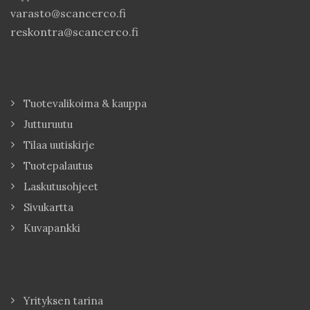
varasto@scancerco.fi
reskontra@scancerco.fi
Tuotevalikoima & kauppa
Jutturuutu
Tilaa uutiskirje
Tuotepalautus
Laskutusohjeet
Sivukartta
Kuvapankki
Yrityksen tarina