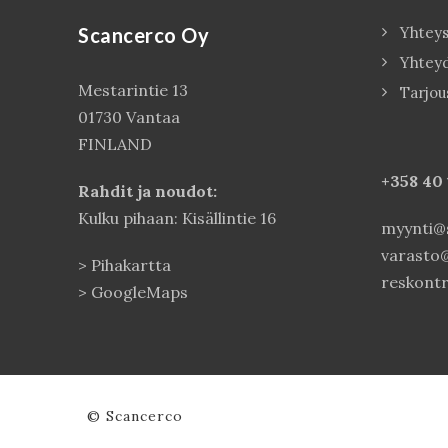
Scancerco Oy
Yhteys
Yhtey
Mestarintie 13
Tarjou
01730 Vantaa
FINLAND
+358 40
Rahdit ja noudot:
Kulku pihaan: Kisällintie 16
myynti@s
varasto@
>
Pihakartta
reskontr
>
GoogleMaps
© Scancerco