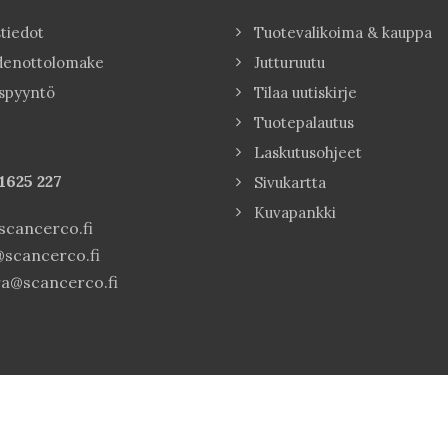
tiedot
Tuotevalikoima & kauppa
denottolomake
Jutturuutu
spyyntö
Tilaa uutiskirje
Tuotepalautus
Laskutusohjeet
1625 227
Sivukartta
Kuvapankki
cancerco.fi
scancerco.fi
a@scancerco.fi