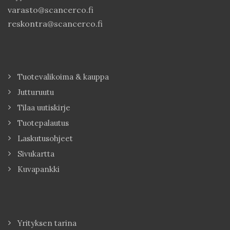
varasto@scancerco.fi
reskontra@scancerco.fi
Tuotevalikoima & kauppa
Jutturuutu
Tilaa uutiskirje
Tuotepalautus
Laskutusohjeet
Sivukartta
Kuvapankki
Yrityksen tarina