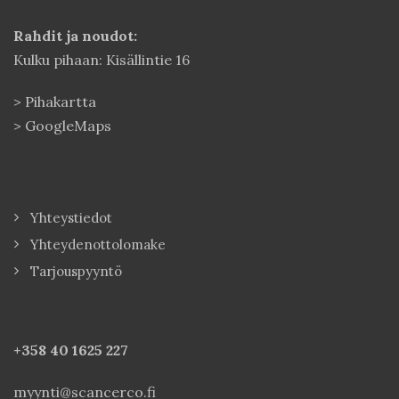
Rahdit ja noudot:
Kulku pihaan: Kisällintie 16
>
Pihakartta
>
GoogleMaps
Yhteystiedot
Yhteydenottolomake
Tarjouspyyntö
+358 40
1625 227
myynti@scancerco.fi