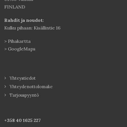
FINLAND
Rahdit ja noudot:
Kulku pihaan: Kisällintie 16
>
Pihakartta
>
GoogleMaps
Yhteystiedot
Yhteydenottolomake
Tarjouspyyntö
+358 40
1625 227