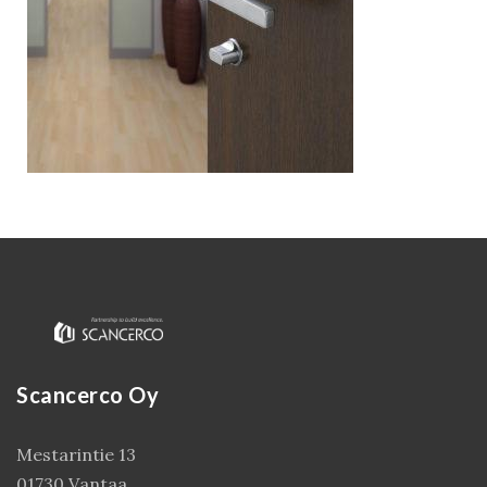
Kirjaudu
Scancerco Oy
Mestarintie 13
01730 Vantaa