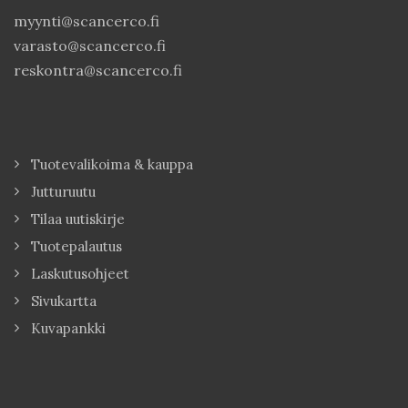
myynti@scancerco.fi
varasto@scancerco.fi
reskontra@scancerco.fi
Tuotevalikoima & kauppa
Jutturuutu
Tilaa uutiskirje
Tuotepalautus
Laskutusohjeet
Sivukartta
Kuvapankki