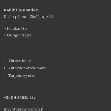
Rahdit ja noudot:
Kulku pihaan: Kisällintie 16
>
Pihakartta
>
GoogleMaps
Yhteystiedot
Yhteydenottolomake
Tarjouspyyntö
+358 40
1625 227
myynti@scancerco.fi