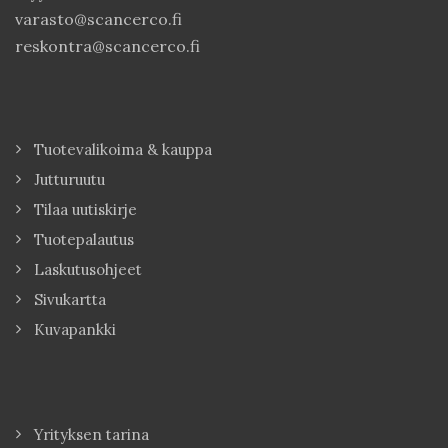
varasto@scancerco.fi
reskontra@scancerco.fi
Tuotevalikoima & kauppa
Jutturuutu
Tilaa uutiskirje
Tuotepalautus
Laskutusohjeet
Sivukartta
Kuvapankki
Yrityksen tarina