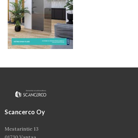
Kirjaudu
Scancerco Oy
Mestarintie 13
01730 Vantaa