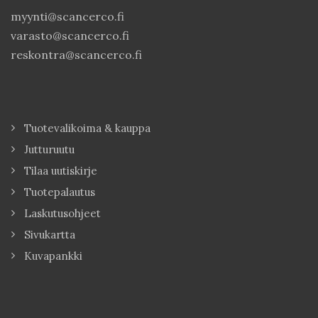
myynti@scancerco.fi
varasto@scancerco.fi
reskontra@scancerco.fi
Tuotevalikoima & kauppa
Jutturuutu
Tilaa uutiskirje
Tuotepalautus
Laskutusohjeet
Sivukartta
Kuvapankki