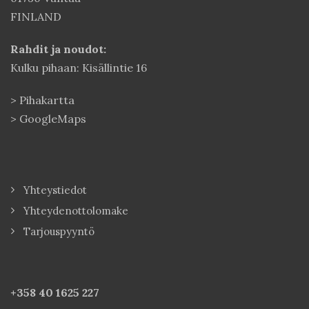
FINLAND
Rahdit ja noudot:
Kulku pihaan: Kisällintie 16
>
Pihakartta
>
GoogleMaps
Yhteystiedot
Yhteydenottolomake
Tarjouspyyntö
+358 40
1625 227