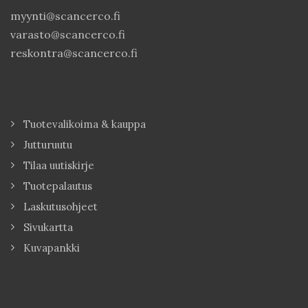
myynti@scancerco.fi
varasto@scancerco.fi
reskontra@scancerco.fi
Tuotevalikoima & kauppa
Jutturuutu
Tilaa uutiskirje
Tuotepalautus
Laskutusohjeet
Sivukartta
Kuvapankki