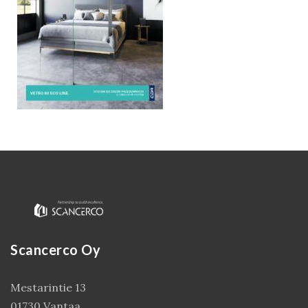
Kirjaudu
Scancerco Oy
Mestarintie 13
01730 Vantaa