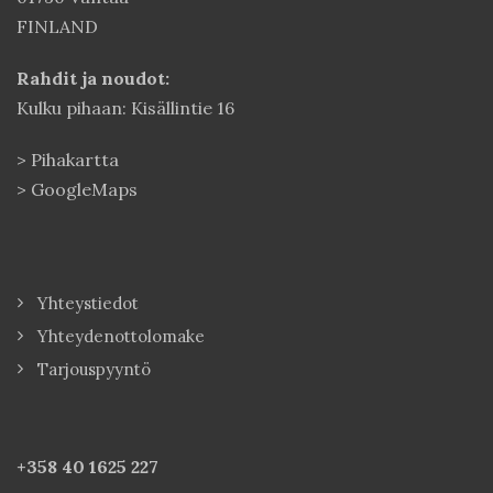
FINLAND
Rahdit ja noudot:
Kulku pihaan: Kisällintie 16
>
Pihakartta
>
GoogleMaps
Yhteystiedot
Yhteydenottolomake
Tarjouspyyntö
+358 40
1625 227