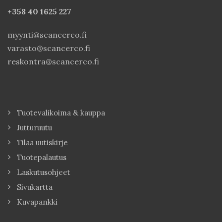
+358 40
1625 227
myynti@scancerco.fi
varasto@scancerco.fi
reskontra@scancerco.fi
Tuotevalikoima & kauppa
Jutturuutu
Tilaa uutiskirje
Tuotepalautus
Laskutusohjeet
Sivukartta
Kuvapankki