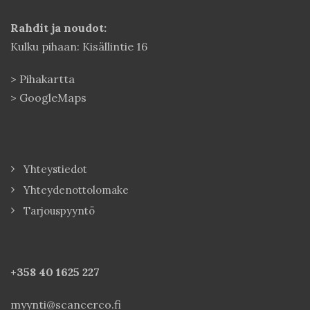
Rahdit ja noudot:
Kulku pihaan: Kisällintie 16
>
Pihakartta
>
GoogleMaps
Yhteystiedot
Yhteydenottolomake
Tarjouspyyntö
+358 40
1625 227
myynti@scancerco.fi