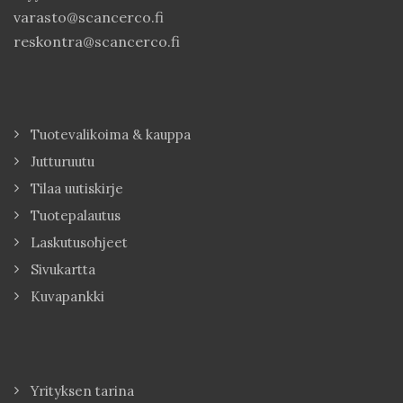
varasto@scancerco.fi
reskontra@scancerco.fi
Tuotevalikoima & kauppa
Jutturuutu
Tilaa uutiskirje
Tuotepalautus
Laskutusohjeet
Sivukartta
Kuvapankki
Yrityksen tarina