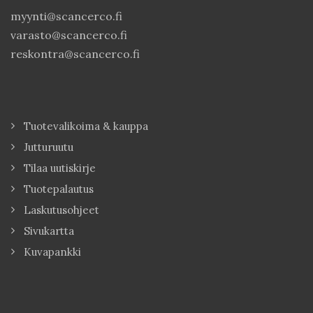
myynti@scancerco.fi
varasto@scancerco.fi
reskontra@scancerco.fi
Tuotevalikoima & kauppa
Jutturuutu
Tilaa uutiskirje
Tuotepalautus
Laskutusohjeet
Sivukartta
Kuvapankki