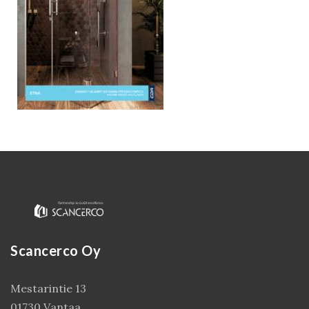
Kirjaudu
Scancerco Oy
Mestarintie 13
01730 Vantaa