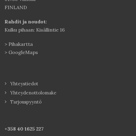
FINLAND
Rahdit ja noudot:
Kulku pihaan: Kisällintie 16
>
Pihakartta
>
GoogleMaps
Yhteystiedot
Yhteydenottolomake
Tarjouspyyntö
+358 40
1625 227