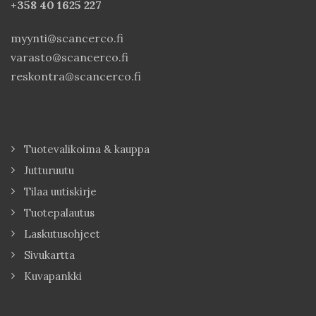
+358 40
1625 227
myynti@scancerco.fi
varasto@scancerco.fi
reskontra@scancerco.fi
Tuotevalikoima & kauppa
Jutturuutu
Tilaa uutiskirje
Tuotepalautus
Laskutusohjeet
Sivukartta
Kuvapankki