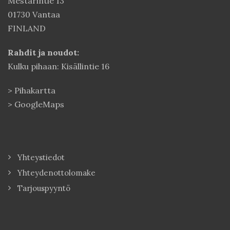
Mestarintie 13
01730 Vantaa
FINLAND
Rahdit ja noudot:
Kulku pihaan: Kisällintie 16
>
Pihakartta
>
GoogleMaps
Yhteystiedot
Yhteydenottolomake
Tarjouspyyntö