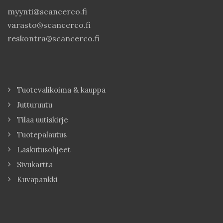
myynti@scancerco.fi
varasto@scancerco.fi
reskontra@scancerco.fi
Tuotevalikoima & kauppa
Jutturuutu
Tilaa uutiskirje
Tuotepalautus
Laskutusohjeet
Sivukartta
Kuvapankki