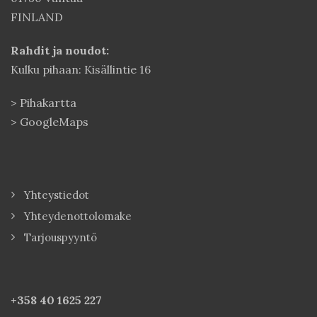
FINLAND
Rahdit ja noudot:
Kulku pihaan: Kisällintie 16
>
Pihakartta
>
GoogleMaps
Yhteystiedot
Yhteydenottolomake
Tarjouspyyntö
+358 40
1625 227