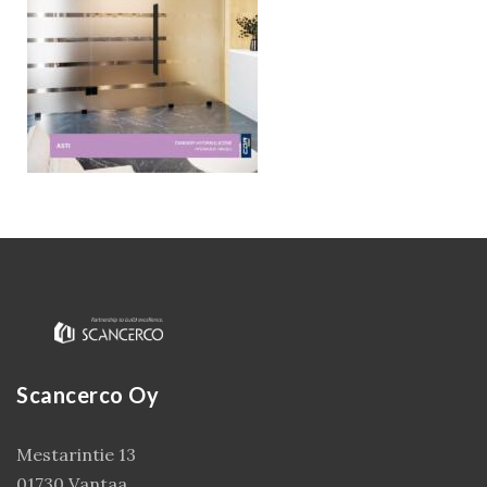
Kirjaudu
Scancerco Oy
Mestarintie 13
01730 Vantaa