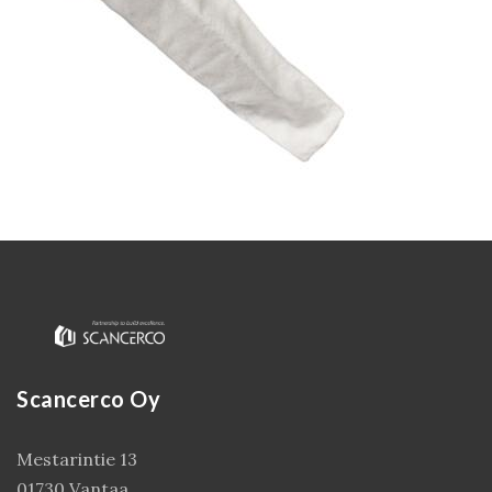
Kirjaudu
Scancerco Oy
Mestarintie 13
01730 Vantaa