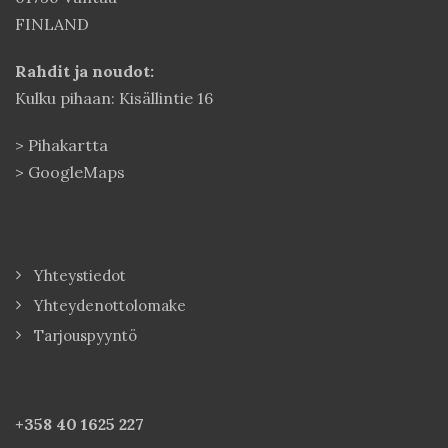
FINLAND
Rahdit ja noudot:
Kulku pihaan: Kisällintie 16
>
Pihakartta
>
GoogleMaps
Yhteystiedot
Yhteydenottolomake
Tarjouspyyntö
+358 40
1625 227