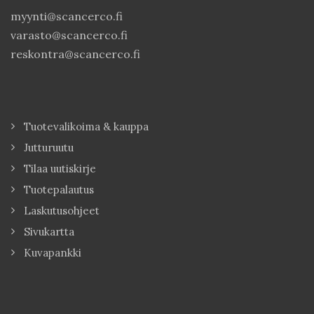
myynti@scancerco.fi
varasto@scancerco.fi
reskontra@scancerco.fi
Tuotevalikoima & kauppa
Jutturuutu
Tilaa uutiskirje
Tuotepalautus
Laskutusohjeet
Sivukartta
Kuvapankki