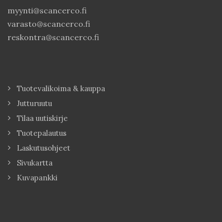
myynti@scancerco.fi
varasto@scancerco.fi
reskontra@scancerco.fi
Tuotevalikoima & kauppa
Jutturuutu
Tilaa uutiskirje
Tuotepalautus
Laskutusohjeet
Sivukartta
Kuvapankki