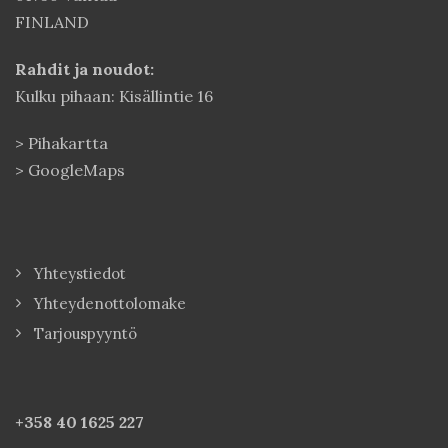
FINLAND
Rahdit ja noudot:
Kulku pihaan: Kisällintie 16
>
Pihakartta
>
GoogleMaps
Yhteystiedot
Yhteydenottolomake
Tarjouspyyntö
+358 40
1625 227