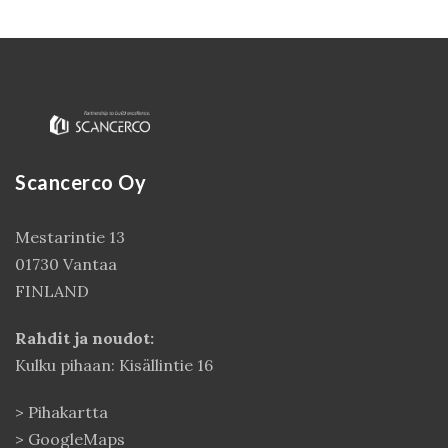
Scancerco Oy
Mestarintie 13
01730 Vantaa
Kirjaudu
FINLAND
Rahdit ja noudot:
Kulku pihaan: Kisällintie 16
>
Pihakartta
>
GoogleMaps