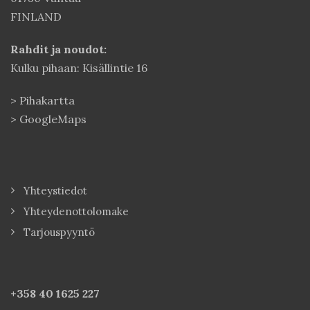
FINLAND
Rahdit ja noudot:
Kulku pihaan: Kisällintie 16
>
Pihakartta
>
GoogleMaps
Yhteystiedot
Yhteydenottolomake
Tarjouspyyntö
+358 40
1625 227