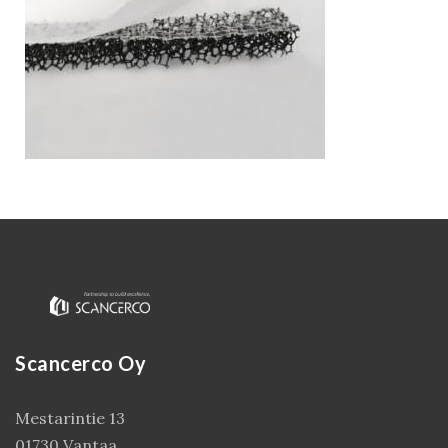
Kirjaudu
Scancerco Oy
Mestarintie 13
01730 Vantaa