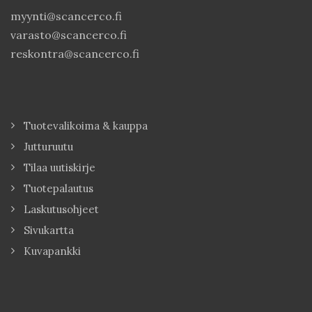
myynti@scancerco.fi
varasto@scancerco.fi
reskontra@scancerco.fi
Tuotevalikoima & kauppa
Jutturuutu
Tilaa uutiskirje
Tuotepalautus
Laskutusohjeet
Sivukartta
Kuvapankki