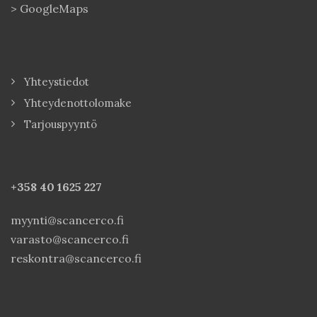
>
GoogleMaps
Yhteystiedot
Yhteydenottolomake
Tarjouspyyntö
+358 40
1625 227
myynti@scancerco.fi
varasto@scancerco.fi
reskontra@scancerco.fi