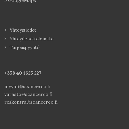
>
GoogleMaps
Yhteystiedot
Yhteydenottolomake
Tarjouspyyntö
+358 40
1625 227
myynti@scancerco.fi
varasto@scancerco.fi
reskontra@scancerco.fi