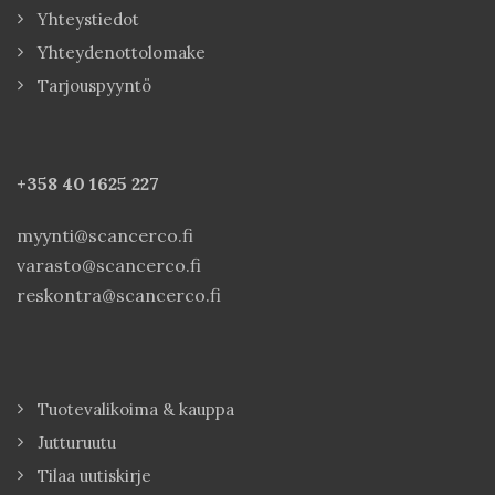
Yhteystiedot
Yhteydenottolomake
Tarjouspyyntö
+358 40
1625 227
myynti@scancerco.fi
varasto@scancerco.fi
reskontra@scancerco.fi
Tuotevalikoima & kauppa
Jutturuutu
Tilaa uutiskirje